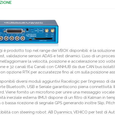
ZIONE
 3i è prodotto top nel range dei VBOX disponibili: è la soluzion
st, validazione sensori ADAS e test dinamici. L’uso di un proces
nell’aggiornare la velocità, posizione e accelerazione 100 volte
ione e 32 canali (64 Canali con CANHUB da due CAN bus isolati
on opzione RTK per accuratezze fino al cm sulla posizione ass
ponibili diversi moduli aggiuntivi Racelogic per l’ingresso di da
orte Bluetooth, USB e Seriale garantiscono piena connettività: 
ard. Viene fornito un microfono per unire una messaggio vocale 
ità inerziale esterna (IMU) dispone di un filtro di Kalman in te
 o bassa ricezione di segnale GPS generando inoltre Slip, Pitc
bilità con steering robot: AB Dyanmics, VEHICO per test di Au