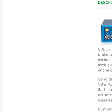
DESCRI
Il VBOX
brake te
minimo 
risoluz
anche c
Sono dis
VB3i. P
flash c
ad un’un
assenza
Compati