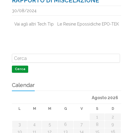
RAPPORTO DI MISCELAZIONE
30/08/2024
Vai agli altri Tech Tip Le Resine Epossidiche EPO-TEK
Cerca
Calendar
Agosto 2026
L
M
M
G
V
S
D
1
2
3
4
5
6
7
8
9
10
11
12
13
14
15
16