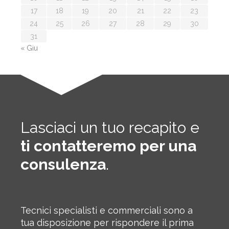
17
18
19
20
21
22
23
24
25
26
27
28
29
30
31
« Giu
Lasciaci un tuo recapito e
ti contatteremo per una
consulenza
.
Tecnici specialisti e commerciali sono a
tua disposizione per rispondere il prima