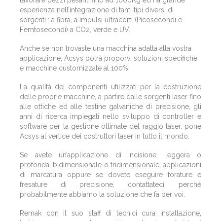
lavorare pezzi pesanti fino ad 1000Kg ed ha grande
esperienza nell’integrazione di tanti tipi diversi di
sorgenti : a fibra, a impulsi ultracorti (Picosecondi e
Femtosecondi) a CO2, verde e UV.
Anche se non trovaste una macchina adatta alla vostra
applicazione, Acsys potrà proporvi soluzioni specifiche
e macchine customizzate al 100%.
La qualità dei componenti utilizzati per la costruzione
delle proprie macchine, a partire dalle sorgenti laser fino
alle ottiche ed alle testine galvaniche di precisione, gli
anni di ricerca impiegati nello sviluppo di controller e
software per la gestione ottimale del raggio laser, pone
Acsys al vertice dei costruttori laser in tutto il mondo.
Se avete un’applicazione di incisione, leggera o
profonda, bidimensionale o tridimensionale, applicazioni
di marcatura oppure se dovete eseguire forature e
fresature di precisione, contattateci, perché
probabilmente abbiamo la soluzione che fa per voi.
Remak con il suo staff di tecnici cura installazione,