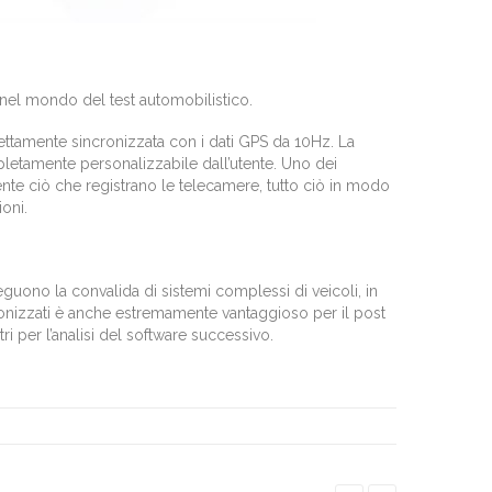
o nel mondo del test automobilistico.
ettamente sincronizzata con i dati GPS da 10Hz.
La
pletamente personalizzabile dall’utente.
Uno dei
te ciò che registrano le telecamere, tutto ciò in modo
oni.
guono la convalida di sistemi complessi di veicoli, in
cronizzati è anche estremamente vantaggioso per il post
ri per l’analisi del software successivo.