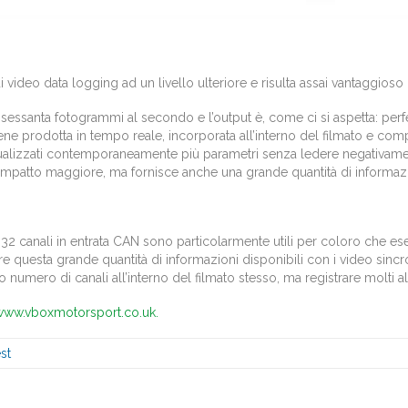
di
video data logging
ad un livello ulteriore e risulta assai vantaggios
sessanta fotogrammi al secondo e l’output è, come ci si aspetta: perf
ene prodotta in tempo reale, incorporata all’interno del filmato e com
sualizzati contemporaneamente più parametri senza ledere negativamen
 impatto maggiore, ma fornisce anche una grande quantità di informazi
2 canali in entrata CAN sono particolarmente utili per coloro che ese
e questa grande quantità di informazioni disponibili con i video sin
numero di canali all’interno del filmato stesso, ma registrare molti alt
www.vboxmotorsport.co.uk.
st