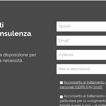
ti
onsulenza
.
ua disposizione per
a necessità.
Acconsento al trattamento d
personali (GDPR 679/2016)*
Acconsento al trattamento dei
particolare per lo svolgimento d
tramite e-mail e sms - di mate