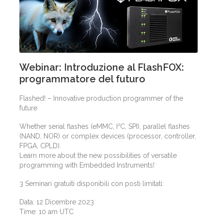
Webinar: Introduzione al FlashFOX:
programmatore del futuro
Flashed! – Innovative production programmer of the
future
Whether serial flashes (eMMC, I²C, SPI), parallel flashes
(NAND, NOR) or complex devices (processor, controller,
FPGA, CPLD).
Learn more about the new possibilities of versatile
programming with Embedded Instruments!
3 Seminari gratuiti disponibili con posti limitati:
Data: 12 Dicembre 2023
Time: 10 am UTC