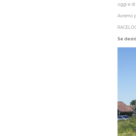
oggi e di
Avremo pi
RACELOGIC
Se desid