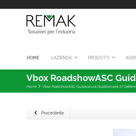
HOME
L’AZIENDA
PRODOTTI
ASSI
Vbox RoadshowASC Guida
Home
Vbox RoadshowASC Guidasicura Quattroruote 27 Sette
Precedente