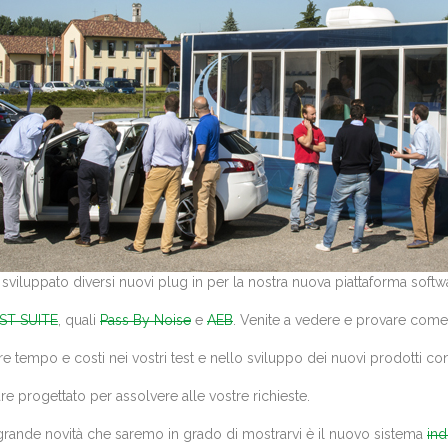
viluppato diversi nuovi plug in per la nostra nuova piattaforma softw
ST SUITE
, quali
Pass By Noise
e
AEB
. Venite a vedere e provare come
re tempo e costi nei vostri test e nello sviluppo dei nuovi prodotti co
re progettato per assolvere alle vostre richieste.
 grande novità che saremo in grado di mostrarvi è il nuovo sistema
in