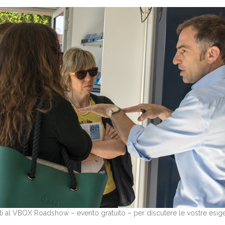
tti al VBOX Roadshow – evento gratuito – per discutere le vostre esige