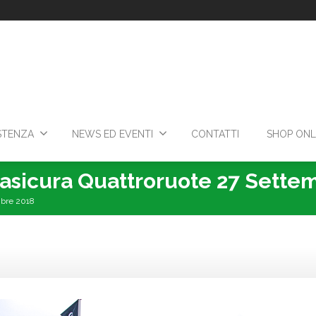
STENZA
NEWS ED EVENTI
CONTATTI
SHOP ONL
sicura Quattroruote 27 Sette
mbre 2018