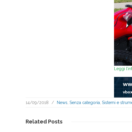
Leggi l’i
14/09/2018
/
News
,
Senza categoria
,
Sistemi e strume
Related
Posts
Leggi...