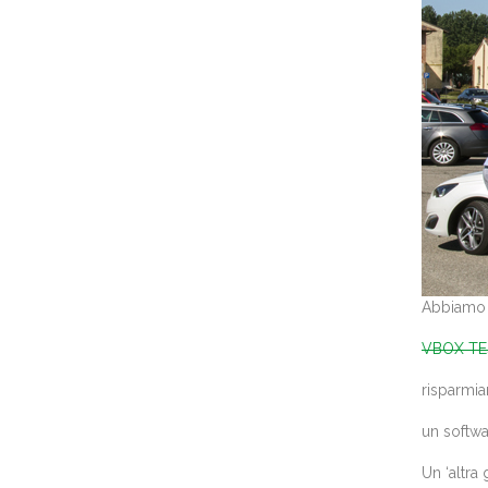
Abbiamo s
VBOX TE
risparmia
un softwa
Un ‘altra