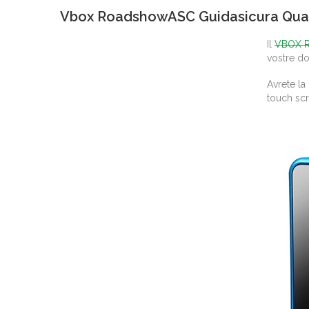
Vbox RoadshowASC Guidasicura Quat
Il
VBOX 
vostre dom
Avrete la
touch scr