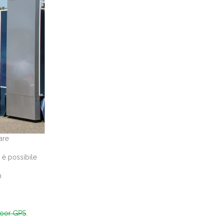
are
 è possibile
n
door GPS
.