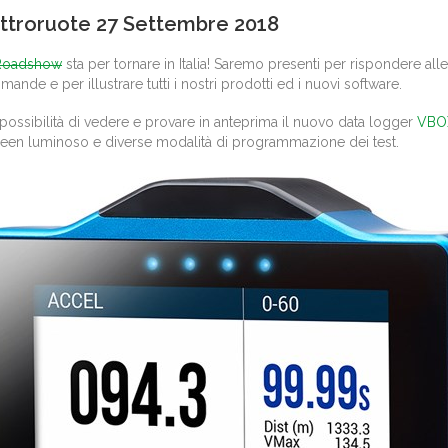
troruote 27 Settembre 2018
Roadshow
sta per tornare in Italia! Saremo presenti per rispondere alle
ande e per illustrare tutti i nostri prodotti ed i nuovi software.
 possibilità di vedere e provare in anteprima il nuovo data logger
VBO
een luminoso e diverse modalità di programmazione dei test.