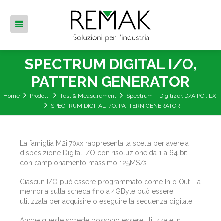
SPECTRUM DIGITAL I/O,
PATTERN GENERATOR
Home
Prodotti
Test & Measurement
Spectrum – Digitizer, D/A PCI, LXI
SPECTRUM DIGITAL I/O, PATTERN GENERATOR
La famiglia M2i.70xx rappresenta la scelta per avere a
disposizione Digital I/O con risoluzione da 1 a 64 bit
con campionamento massimo 125MS/s.
Ciascun I/O può essere programmato come In o Out. La
memoria sulla scheda fino a 4GByte può essere
utilizzata per acquisire o eseguire la sequenza digitale.
Anche queste schede possono essere utilizzate in