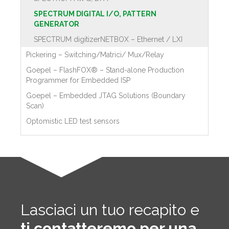
SPECTRUM DIGITAL I/O, PATTERN
GENERATOR
SPECTRUM digitizerNETBOX – Ethernet / LXI
Pickering – Switching/Matrici/ Mux/Relay
Goepel – FlashFOX® – Stand-alone Production
Programmer for Embedded ISP
Goepel – Embedded JTAG Solutions (Boundary
Scan)
Optomistic LED test sensors
Lasciaci un tuo recapito e
ti contatteremo per una