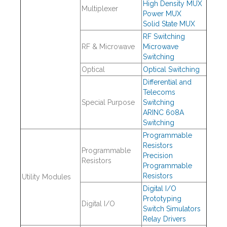
High Density MUX
Multiplexer
Power MUX
Solid State MUX
RF Switching
RF & Microwave
Microwave
Switching
Optical
Optical Switching
Differential and
Telecoms
Special Purpose
Switching
ARINC 608A
Switching
Programmable
Resistors
Programmable
Precision
Resistors
Programmable
Resistors
Utility Modules
Digital I/O
Prototyping
Digital I/O
Switch Simulators
Relay Drivers