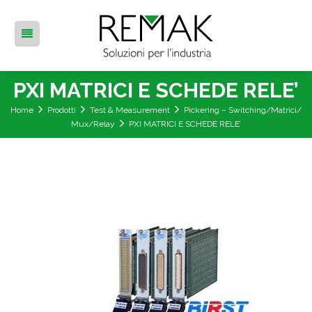
PXI MATRICI E SCHEDE RELE’
Home
Prodotti
Test & Measurement
Pickering – Switching/Matrici/
Mux/Relay
PXI MATRICI E SCHEDE RELE’